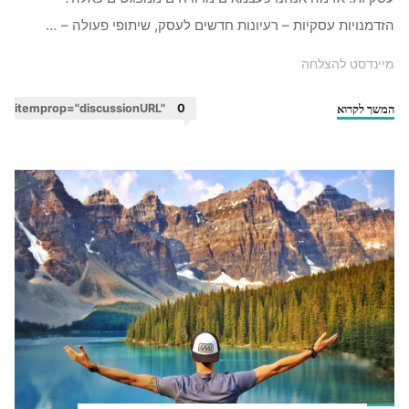
הזדמנויות עסקיות – רעיונות חדשים לעסק, שיתופי פעולה – …
מיינדסט להצלחה
המשך לקרוא
"מה
itemprop="discussionURL"
0
זה
נטוורקינג
ומהי
התועלת
שלו
לעצמאים?"