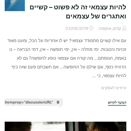
להיות עצמאי זה לא פשוט – קשיים
ואתגרים של עצמאים
קלמן אוקסנה
03/09/2019
עם אילו קשיים מתמודד עצמאי? יש לו אחריות על הכל, ומעט מאוד
זכויות והטבות. ימי מחלה – אין, ימי חופשה – אין, דמי הבראה – נו
באמת, הגזמתם… מה קורה אם עצמאי נוסע לחופשה? גם לא
הרוויח כסף, וגם שילם על החופשה… אם חשבתם פעם שזה כיף
להיות עצמאי, כי …
טיפים לעסקים
המשך לקרוא
"להיות
itemprop="discussionURL"
0
עצמאי
זה
לא