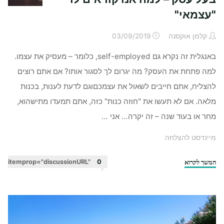
"עצמאי"
קלמן אוקסנה
03/09/2019
באנגלית זה נקרא גם self-employed, כלומר – מעסיק את עצמו.
למה פתחת את העסק? מה יגרום לך לסגור אותו? אם אתם רוצים
להצליח, אתם חייבים לשאול את עצמכםוגם לדעת לענות, בכנות
מלאה. אם לא תעשו את "חוזה כנות" כזה, אתם תמעדו מתישהוא,
מחר או בעוד שנה – זה יקרה… אני …
מיינדסט להצלחה
המשך לקרוא
"בעל
itemprop="discussionURL"
0
עסק
–
למה
אנו