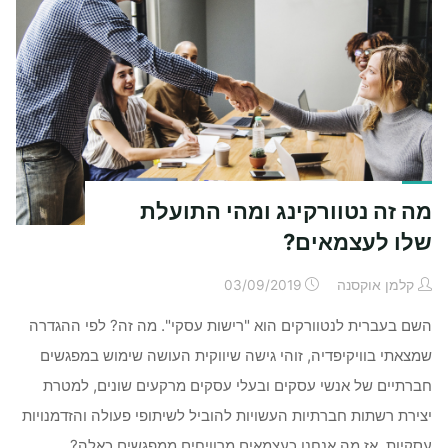
לשווק
את
העסק
נכון?"
מה זה נטוורקינג ומהי התועלת
שלו לעצמאים?
קלמן אוקסנה
03/09/2019
השם בעברית לנטוורקים הוא "רישות עסקי". מה זה? לפי ההגדרה
שמצאתי בוויקיפדיה, זוהי גישה שיווקית העושה שימוש במפגשים
חברתיים של אנשי עסקים ובעלי עסקים מרקעים שונים, למטרת
יצירת רשתות חברתיות העשויות להוביל לשיתופי פעולה והזדמנויות
עסקיות. אז מה אנחנו כעצמאים מרוויחים ממפגשים כאלה?