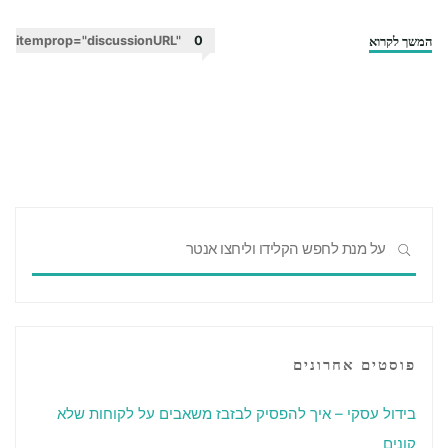
המשך לקרוא
"חופש
itemprop="discussionURL"
0
כלכלי
–
כל
אחד
מבין
את
זה
חפשו
אחרת"
חיפוש
את:
פוסטים אחרונים
בידול עסקי – איך להפסיק לבזבז משאבים על לקוחות שלא
קונים