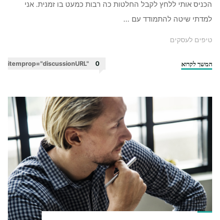
הכניס אותי ללחץ לקבל החלטות כה רבות כמעט בו זמנית. אני
למדתי שיטה להתמודד עם …
טיפים לעסקים
המשך לקרוא
"טיפים
itemprop="discussionURL"
0
לעצמאים
–
האם
להשקיע
יותר
בלקוחות
או
במוצרים
שלי?"