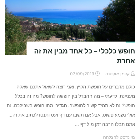
קוראים
לו
"עצמאי""
חופש כלכלי – כל אחד מבין את זה
אחרת
קלמן אוקסנה
03/09/2019
כולם מדברים על חופשת הקיץ, ואני רוצה לשאול אתכם שאלה
מעניינת, לדעתי – מה ההבדל בין חופשה לחופש? מה זה בכלל
חופש? זה לא תמיד קשור לחופשה. תגדירו מהו חופש בשבילכם. זה
אולי נשמע פשוט, אבל אם תשבו עם דף ועט ותנסו לכתוב את זה…
אתם תבלו הרבה זמן מול דף …
מיינדסט להצלחה