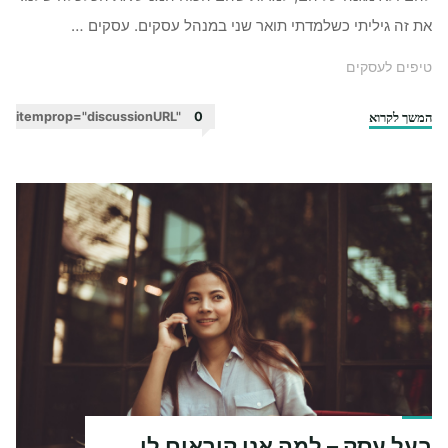
את זה גיליתי כשלמדתי תואר שני במנהל עסקים. עסקים …
טיפים לעסקים
המשך לקרוא
"עסקים
itemprop="discussionURL"
0
קטנים
–
המדינה
תלויה
בהם,
אך
מי
דואג
להם?"
בעל עסק – למה אנו קוראים לו