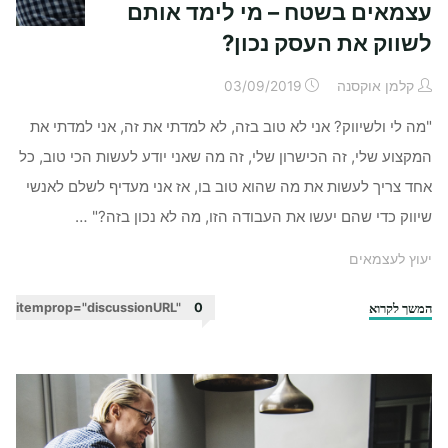
עצמאים בשטח – מי לימד אותם
לשווק את העסק נכון?
קלמן אוקסנה
03/09/2019
"מה לי ולשיווק? אני לא טוב בזה, לא למדתי את זה, אני למדתי את
המקצוע שלי, זה הכישרון שלי, זה מה שאני יודע לעשות הכי טוב, כל
אחד צריך לעשות את מה שהוא טוב בו, אז אני מעדיף לשלם לאנשי
שיווק כדי שהם יעשו את העבודה הזו, מה לא נכון בזה?" …
יעוץ לעצמאים
המשך לקרוא
"עצמאים
itemprop="discussionURL"
0
בשטח
–
מי
לימד
אותם