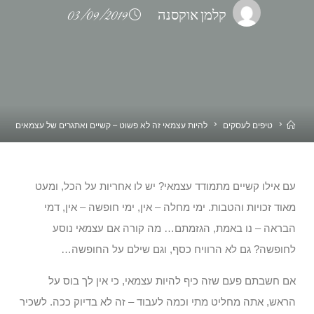
קלמן אוקסנה
03/09/2019
טיפים לעסקים
להיות עצמאי זה לא פשוט – קשיים ואתגרים של עצמאים
עם אילו קשיים מתמודד עצמאי? יש לו אחריות על הכל, ומעט
מאוד זכויות והטבות. ימי מחלה – אין, ימי חופשה – אין, דמי
הבראה – נו באמת, הגזמתם… מה קורה אם עצמאי נוסע
לחופשה? גם לא הרוויח כסף, וגם שילם על החופשה…
אם חשבתם פעם שזה כיף להיות עצמאי, כי אין לך בוס על
הראש, אתה מחליט מתי וכמה לעבוד – זה לא בדיוק ככה. לשכיר